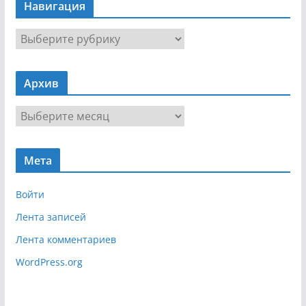
Навигация
Н
а
в
Архив
и
г
А
а
р
ц
х
и
Мета
и
я
в
Войти
Лента записей
Лента комментариев
WordPress.org