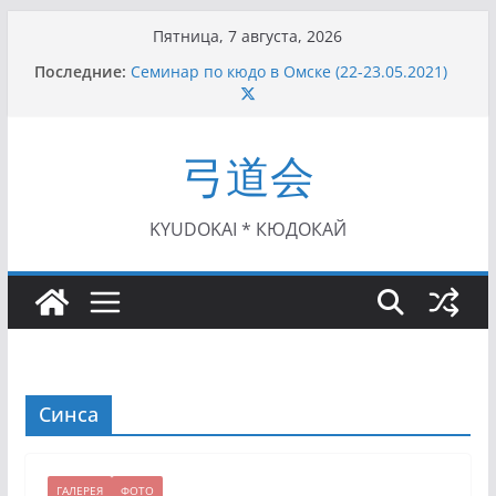
Перейти
Пятница, 7 августа, 2026
к
Последние:
Семинар по кюдо в Омске (22-23.05.2021)
содержимому
Чемпионат Росcии, Дёмино (2-5.09.2021)
II этап Кубка Московской области по Кюдо
/Сейдокан III (01.08.2021)
弓道会
II Кубок Посла Японии в России по Кюдо,
Орёл (25.07.2021)
I этап Кубка Московской области по Кюдо /
Сейдокан II (27.06.2021)
KYUDOKAI * КЮДОКАЙ
Синса
ГАЛЕРЕЯ
ФОТО