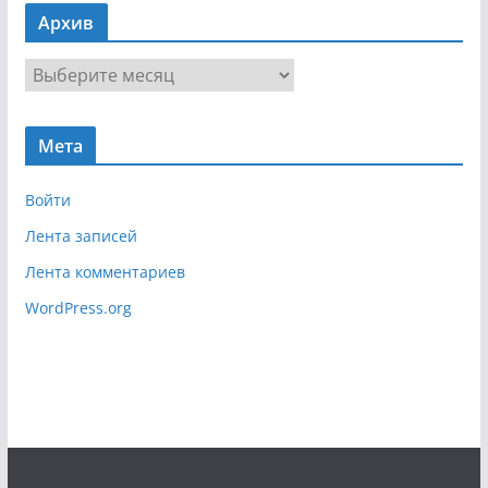
в
Архив
и
г
А
а
р
ц
х
и
Мета
и
я
в
Войти
Лента записей
Лента комментариев
WordPress.org