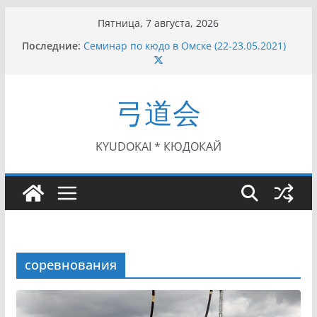
Перейти
Пятница, 7 августа, 2026
к
Последние:
Семинар по кюдо в Омске (22-23.05.2021)
содержимому
Чемпионат Росcии, Дёмино (2-5.09.2021)
II этап Кубка Московской области по Кюдо
/Сейдокан III (01.08.2021)
弓道会
II Кубок Посла Японии в России по Кюдо,
Орёл (25.07.2021)
I этап Кубка Московской области по Кюдо /
Сейдокан II (27.06.2021)
KYUDOKAI * КЮДОКАЙ
соревнования