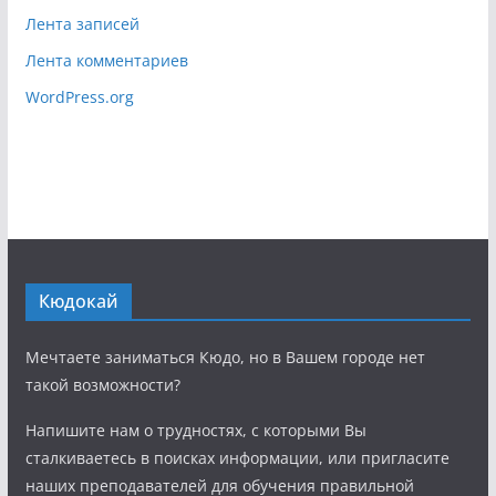
Лента записей
Лента комментариев
WordPress.org
Кюдокай
Мечтаете заниматься Кюдо, но в Вашем городе нет
такой возможности?
Напишите нам о трудностях, с которыми Вы
сталкиваетесь в поисках информации, или пригласите
наших преподавателей для обучения правильной