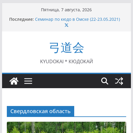
Перейти
Пятница, 7 августа, 2026
к
Последние:
Семинар по кюдо в Омске (22-23.05.2021)
содержимому
Чемпионат Росcии, Дёмино (2-5.09.2021)
II этап Кубка Московской области по Кюдо
/Сейдокан III (01.08.2021)
弓道会
II Кубок Посла Японии в России по Кюдо,
Орёл (25.07.2021)
I этап Кубка Московской области по Кюдо /
Сейдокан II (27.06.2021)
KYUDOKAI * КЮДОКАЙ
Свердловская область