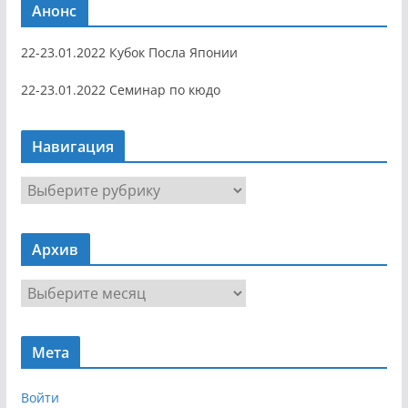
Анонс
22-23.01.2022 Кубок Посла Японии
22-23.01.2022 Семинар по кюдо
Навигация
Н
а
в
Архив
и
г
А
а
р
ц
х
и
Мета
и
я
в
Войти