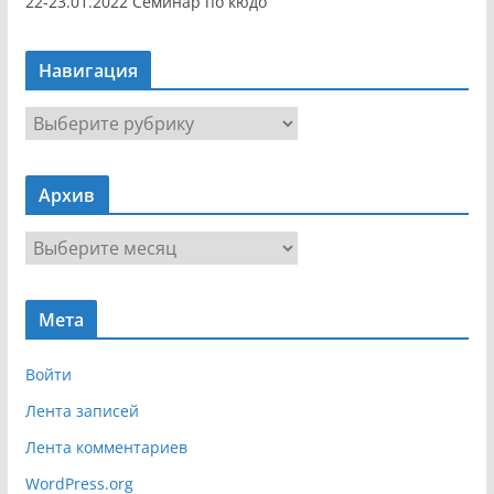
22-23.01.2022 Семинар по кюдо
Навигация
Н
а
в
Архив
и
г
А
а
р
ц
х
и
Мета
и
я
в
Войти
Лента записей
Лента комментариев
WordPress.org