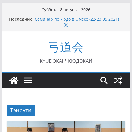
Перейти
Суббота, 8 августа, 2026
к
Последние:
Семинар по кюдо в Омске (22-23.05.2021)
содержимому
Чемпионат Росcии, Дёмино (2-5.09.2021)
II этап Кубка Московской области по Кюдо
/Сейдокан III (01.08.2021)
弓道会
II Кубок Посла Японии в России по Кюдо,
Орёл (25.07.2021)
I этап Кубка Московской области по Кюдо /
Сейдокан II (27.06.2021)
KYUDOKAI * КЮДОКАЙ
Тэноути