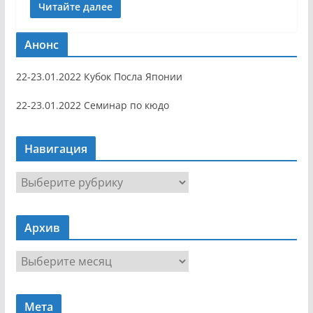
Читайте далее
Анонс
22-23.01.2022 Кубок Посла Японии
22-23.01.2022 Семинар по кюдо
Навигация
Н
а
в
Архив
и
г
А
а
р
ц
х
и
Мета
и