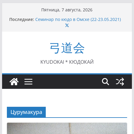
Перейти
Пятница, 7 августа, 2026
к
Последние:
Семинар по кюдо в Омске (22-23.05.2021)
содержимому
Чемпионат Росcии, Дёмино (2-5.09.2021)
II этап Кубка Московской области по Кюдо
/Сейдокан III (01.08.2021)
弓道会
II Кубок Посла Японии в России по Кюдо,
Орёл (25.07.2021)
I этап Кубка Московской области по Кюдо /
Сейдокан II (27.06.2021)
KYUDOKAI * КЮДОКАЙ
Цурумакура