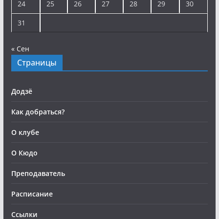
24
25
26
27
28
29
30
31
« Сен
Страницы
Додзё
Как добраться?
О клубе
О Кюдо
Преподаватель
Расписание
Ссылки