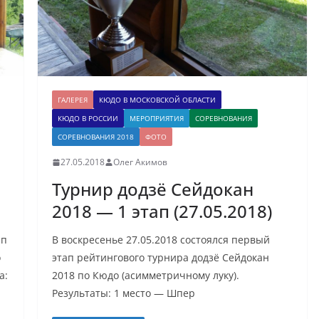
ГАЛЕРЕЯ
КЮДО В МОСКОВСКОЙ ОБЛАСТИ
КЮДО В РОССИИ
МЕРОПРИЯТИЯ
СОРЕВНОВАНИЯ
СОРЕВНОВАНИЯ 2018
ФОТО
27.05.2018
Олег Акимов
Турнир додзё Сейдокан
2018 — 1 этап (27.05.2018)
ап
В воскресенье 27.05.2018 состоялся первый
о
этап рейтингового турнира додзё Сейдокан
а:
2018 по Кюдо (асимметричному луку).
Результаты: 1 место — Шпер