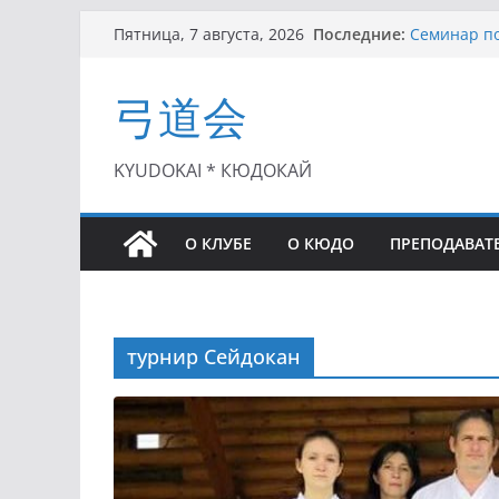
Перейти
Последние:
Семинар по
Пятница, 7 августа, 2026
к
Чемпионат 
II этап Куб
содержимому
弓道会
(01.08.2021)
II Кубок П
(25.07.2021)
I этап Кубк
KYUDOKAI * КЮДОКАЙ
(27.06.2021)
О КЛУБЕ
О КЮДО
ПРЕПОДАВАТ
турнир Сейдокан