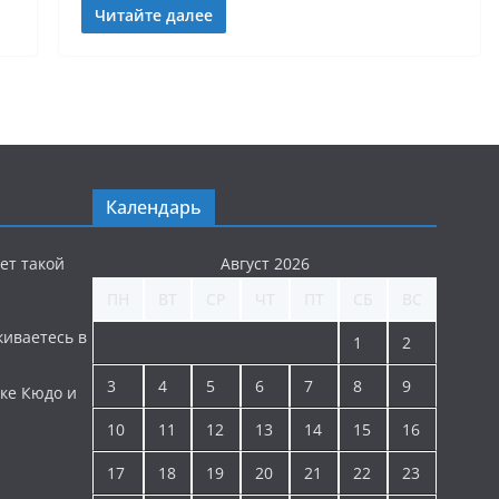
Читайте далее
Календарь
ет такой
Август 2026
ПН
ВТ
СР
ЧТ
ПТ
СБ
ВС
киваетесь в
1
2
3
4
5
6
7
8
9
ке Кюдо и
10
11
12
13
14
15
16
17
18
19
20
21
22
23