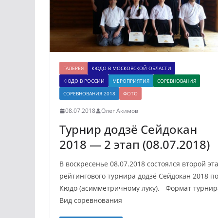
ГАЛЕРЕЯ
КЮДО В МОСКОВСКОЙ ОБЛАСТИ
КЮДО В РОССИИ
МЕРОПРИЯТИЯ
СОРЕВНОВАНИЯ
СОРЕВНОВАНИЯ 2018
ФОТО
08.07.2018
Олег Акимов
Турнир додзё Сейдокан
2018 — 2 этап (08.07.2018)
В воскресенье 08.07.2018 состоялся второй эт
рейтингового турнира додзё Сейдокан 2018 п
Кюдо (асимметричному луку). Формат турнир
Вид соревнования