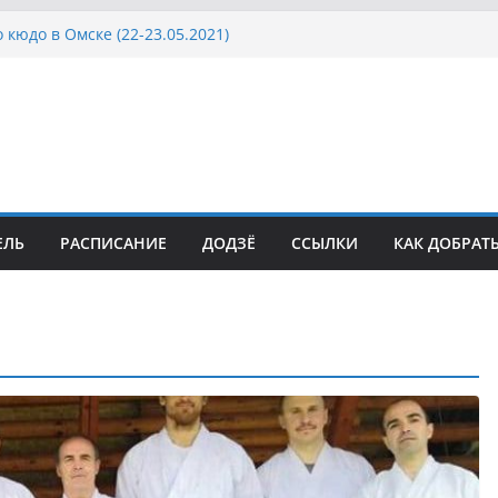
 кюдо в Омске (22-23.05.2021)
Росcии, Дёмино (2-5.09.2021)
ка Московской области по Кюдо /Сейдокан III
осла Японии в России по Кюдо, Орёл
а Московской области по Кюдо /Сейдокан II
ЕЛЬ
РАСПИСАНИЕ
ДОДЗЁ
ССЫЛКИ
КАК ДОБРАТ