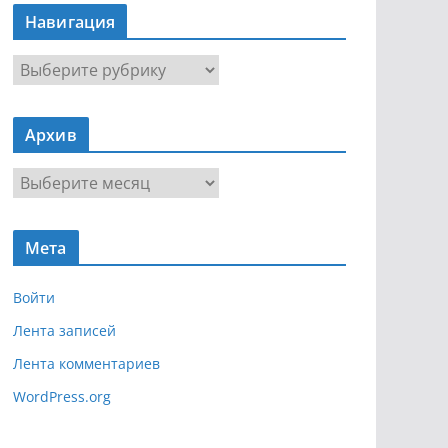
Навигация
Н
а
в
Архив
и
г
А
а
р
ц
х
и
Мета
и
я
в
Войти
Лента записей
Лента комментариев
WordPress.org