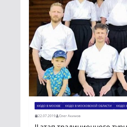
КЮДО В МОСКВЕ
КЮДО В МОСКОВСКОЙ ОБЛАСТИ
КЮДО 
22.07.2019
Олег Акимов
II этап традиционного турн