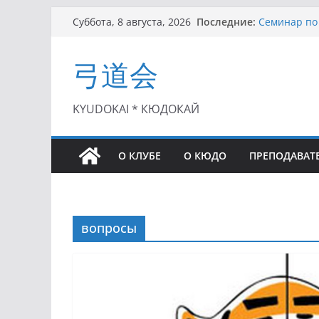
Перейти
Последние:
Семинар по 
Суббота, 8 августа, 2026
к
Чемпионат Р
II этап Куб
содержимому
弓道会
(01.08.2021)
II Кубок По
(25.07.2021)
I этап Кубк
KYUDOKAI * КЮДОКАЙ
(27.06.2021)
О КЛУБЕ
О КЮДО
ПРЕПОДАВАТ
вопросы