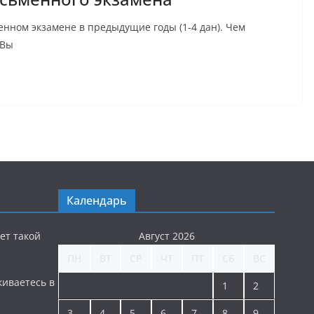
нном экзамене в предыдущие годы (1-4 дан). Чем
 Вы
Календарь
ет такой
Август 2026
ПН
ВТ
СР
ЧТ
ПТ
СБ
ВС
киваетесь в
1
2
3
4
5
6
7
8
9