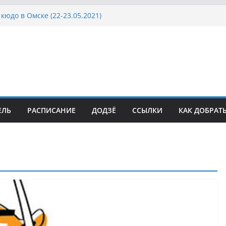
кюдо в Омске (22-23.05.2021)
осcии, Дёмино (2-5.09.2021)
ка Московской области по Кюдо /Сейдокан III
сла Японии в России по Кюдо, Орёл
а Московской области по Кюдо /Сейдокан II
ЕЛЬ
РАСПИСАНИЕ
ДОДЗЁ
ССЫЛКИ
КАК ДОБРАТ