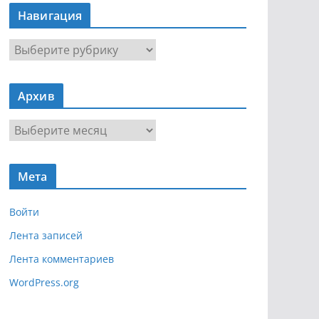
Навигация
Н
а
в
Архив
и
г
А
а
р
ц
х
и
Мета
и
я
в
Войти
Лента записей
Лента комментариев
WordPress.org