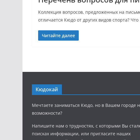
Коллекция вопросов, предложенных на письме
отличается Кюдо от других видов спорта? Что
Читайте далее
Кюдокай
Мечтаете заниматься Кюдо, но в Вашем городе н
возможности?
Напишите нам о трудностях, с которыми Вы стал
поисках информации, или пригласите наших