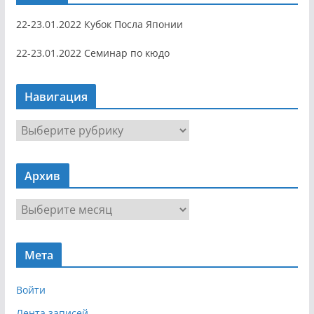
22-23.01.2022 Кубок Посла Японии
22-23.01.2022 Семинар по кюдо
Навигация
Н
а
в
Архив
и
г
А
а
р
ц
х
и
Мета
и
я
в
Войти
Лента записей