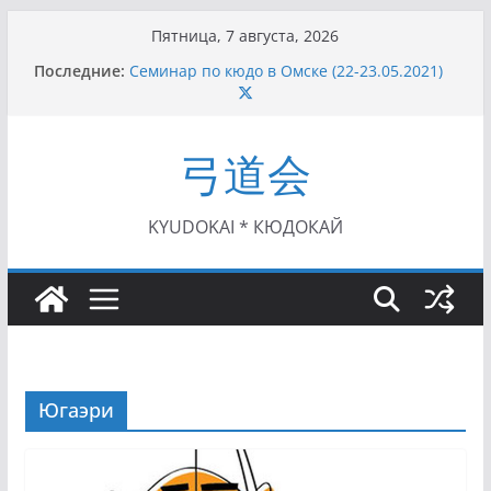
Перейти
Пятница, 7 августа, 2026
к
Последние:
Семинар по кюдо в Омске (22-23.05.2021)
содержимому
Чемпионат Росcии, Дёмино (2-5.09.2021)
II этап Кубка Московской области по Кюдо
/Сейдокан III (01.08.2021)
弓道会
II Кубок Посла Японии в России по Кюдо,
Орёл (25.07.2021)
I этап Кубка Московской области по Кюдо /
Сейдокан II (27.06.2021)
KYUDOKAI * КЮДОКАЙ
Югаэри