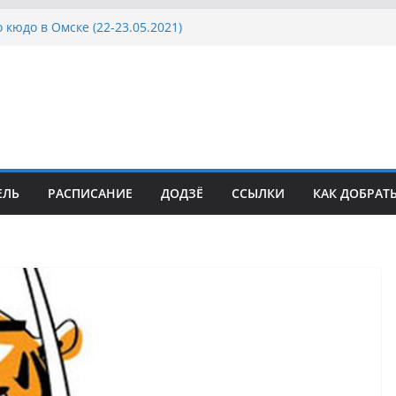
 кюдо в Омске (22-23.05.2021)
Росcии, Дёмино (2-5.09.2021)
ка Московской области по Кюдо /Сейдокан III
осла Японии в России по Кюдо, Орёл
а Московской области по Кюдо /Сейдокан II
ЕЛЬ
РАСПИСАНИЕ
ДОДЗЁ
ССЫЛКИ
КАК ДОБРАТ