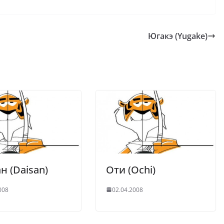
Югакэ (Yugake)
н (Daisan)
Оти (Ochi)
008
02.04.2008