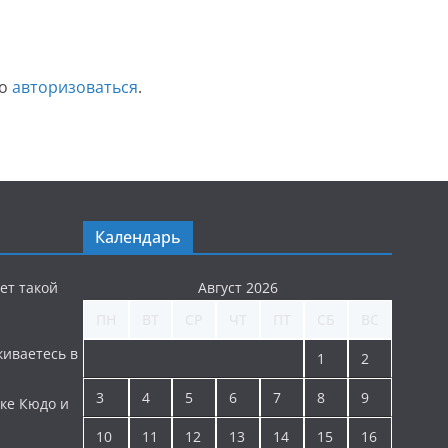
мо
авторизоваться
.
Календарь
ет такой
Август 2026
ПН
ВТ
СР
ЧТ
ПТ
СБ
ВС
киваетесь в
1
2
3
4
5
6
7
8
9
ке Кюдо и
10
11
12
13
14
15
16