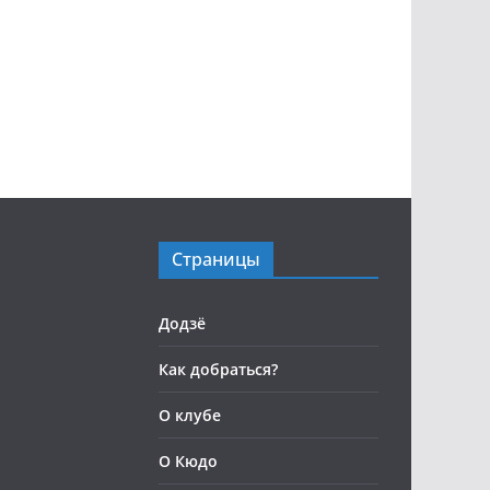
Страницы
Додзё
Как добраться?
О клубе
О Кюдо