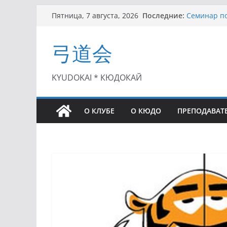
Перейти
Последние:
Семинар по
Пятница, 7 августа, 2026
к
Чемпионат 
II этап Куб
содержимому
弓道会
(01.08.2021)
II Кубок П
(25.07.2021)
I этап Кубк
KYUDOKAI * КЮДОКАЙ
(27.06.2021)
О КЛУБЕ
О КЮДО
ПРЕПОДАВАТ