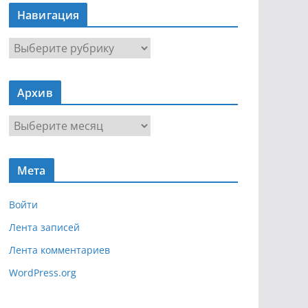
Навигация
Н
а
в
Архив
и
г
А
а
р
ц
х
и
Мета
и
я
в
Войти
Лента записей
Лента комментариев
WordPress.org