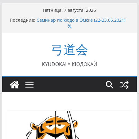
Перейти
Пятница, 7 августа, 2026
к
Последние:
Семинар по кюдо в Омске (22-23.05.2021)
содержимому
Чемпионат Росcии, Дёмино (2-5.09.2021)
II этап Кубка Московской области по Кюдо
/Сейдокан III (01.08.2021)
弓道会
II Кубок Посла Японии в России по Кюдо,
Орёл (25.07.2021)
I этап Кубка Московской области по Кюдо /
Сейдокан II (27.06.2021)
KYUDOKAI * КЮДОКАЙ