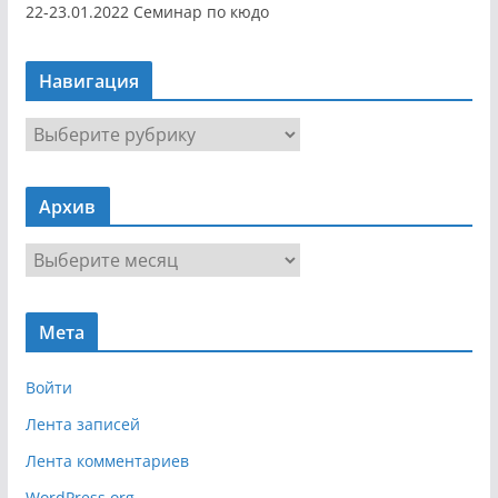
22-23.01.2022 Семинар по кюдо
Навигация
Н
а
в
Архив
и
г
А
а
р
ц
х
и
Мета
и
я
в
Войти
Лента записей
Лента комментариев
WordPress.org