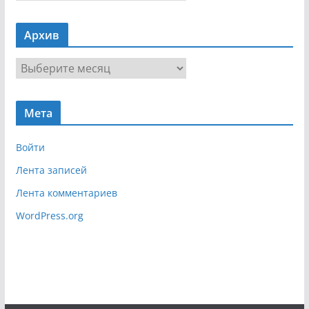
а
в
Архив
и
г
А
а
р
ц
х
и
Мета
и
я
в
Войти
Лента записей
Лента комментариев
WordPress.org