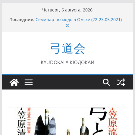
Перейти
Четверг, 6 августа, 2026
к
Последние:
Семинар по кюдо в Омске (22-23.05.2021)
содержимому
Чемпионат Росcии, Дёмино (2-5.09.2021)
II этап Кубка Московской области по Кюдо
/Сейдокан III (01.08.2021)
弓道会
II Кубок Посла Японии в России по Кюдо,
Орёл (25.07.2021)
I этап Кубка Московской области по Кюдо /
Сейдокан II (27.06.2021)
KYUDOKAI * КЮДОКАЙ