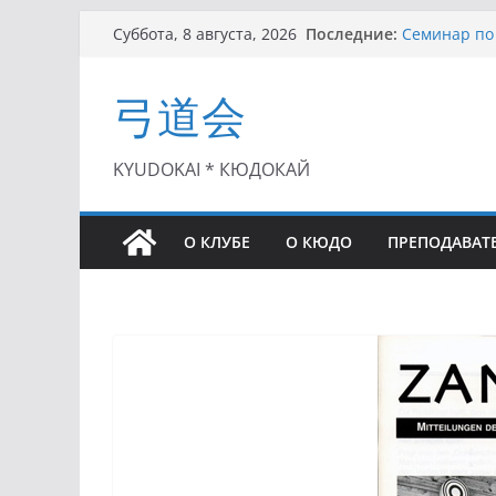
I этап Кубк
Перейти
Последние:
Суббота, 8 августа, 2026
(27.06.2021)
к
Семинар по 
содержимому
Чемпионат Р
弓道会
II этап Куб
(01.08.2021)
II Кубок По
KYUDOKAI * КЮДОКАЙ
(25.07.2021)
О КЛУБЕ
О КЮДО
ПРЕПОДАВАТ