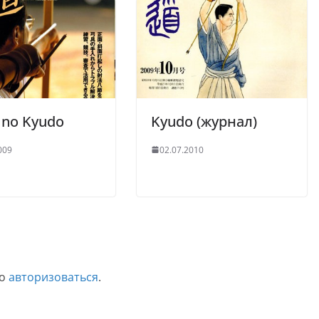
 no Kyudo
Kyudo (журнал)
009
02.07.2010
мо
авторизоваться
.