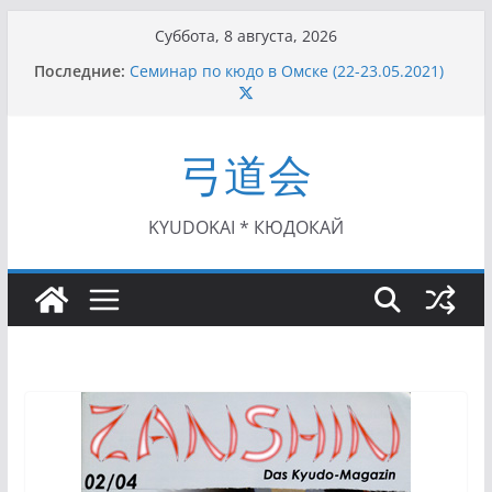
Перейти
Суббота, 8 августа, 2026
к
Последние:
Семинар по кюдо в Омске (22-23.05.2021)
содержимому
Чемпионат Росcии, Дёмино (2-5.09.2021)
II этап Кубка Московской области по Кюдо
/Сейдокан III (01.08.2021)
弓道会
II Кубок Посла Японии в России по Кюдо,
Орёл (25.07.2021)
I этап Кубка Московской области по Кюдо /
Сейдокан II (27.06.2021)
KYUDOKAI * КЮДОКАЙ