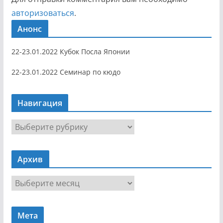
авторизоваться
.
Анонс
22-23.01.2022 Кубок Посла Японии
22-23.01.2022 Семинар по кюдо
Навигация
Н
а
в
Архив
и
г
А
а
р
ц
х
и
Мета
и