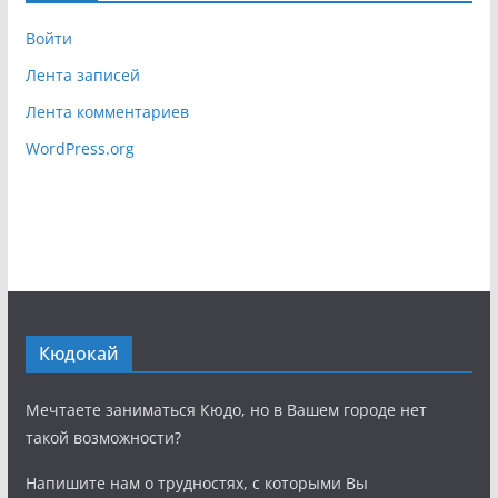
я
в
Войти
Лента записей
Лента комментариев
WordPress.org
Кюдокай
Мечтаете заниматься Кюдо, но в Вашем городе нет
такой возможности?
Напишите нам о трудностях, с которыми Вы