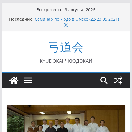
Перейти
Воскресенье, 9 августа, 2026
к
Последние:
Семинар по кюдо в Омске (22-23.05.2021)
содержимому
Чемпионат Росcии, Дёмино (2-5.09.2021)
II этап Кубка Московской области по Кюдо
/Сейдокан III (01.08.2021)
弓道会
II Кубок Посла Японии в России по Кюдо,
Орёл (25.07.2021)
I этап Кубка Московской области по Кюдо /
Сейдокан II (27.06.2021)
KYUDOKAI * КЮДОКАЙ