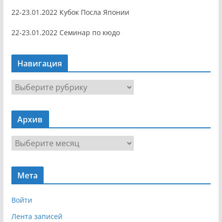
22-23.01.2022 Кубок Посла Японии
22-23.01.2022 Семинар по кюдо
Навигация
Н
а
в
Архив
и
г
А
а
р
ц
х
и
Мета
и
я
в
Войти
Лента записей