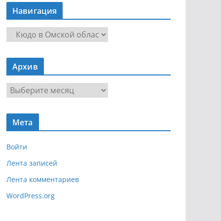
Навигация
Н
а
в
Архив
и
г
А
а
р
ц
х
и
Мета
и
я
в
Войти
Лента записей
Лента комментариев
WordPress.org