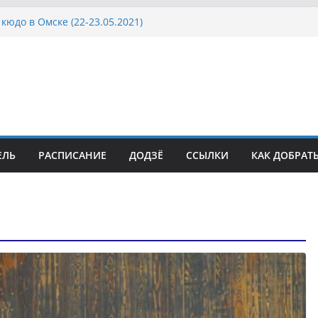
кюдо в Омске (22-23.05.2021)
осcии, Дёмино (2-5.09.2021)
ка Московской области по Кюдо /Сейдокан III
сла Японии в России по Кюдо, Орёл
а Московской области по Кюдо /Сейдокан II
ЕЛЬ
РАСПИСАНИЕ
ДОДЗЁ
ССЫЛКИ
КАК ДОБРАТ