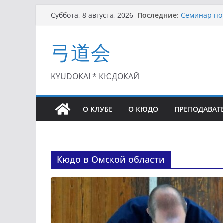
Перейти
Последние:
Семинар по 
Суббота, 8 августа, 2026
к
Чемпионат Р
II этап Куб
содержимому
弓道会
(01.08.2021)
II Кубок По
(25.07.2021)
I этап Кубк
KYUDOKAI * КЮДОКАЙ
(27.06.2021)
О КЛУБЕ
О КЮДО
ПРЕПОДАВАТ
Кюдо в Омской области