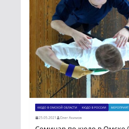
КЮДО В ОМСКОЙ ОБЛАСТИ
КЮДО В РОССИИ
МЕРОПРИЯТ
25.05.2021
Олег Акимов
Семинар по кюдо в Омске (