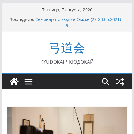
Перейти
Пятница, 7 августа, 2026
к
Последние:
Семинар по кюдо в Омске (22-23.05.2021)
содержимому
Чемпионат Росcии, Дёмино (2-5.09.2021)
II этап Кубка Московской области по Кюдо
/Сейдокан III (01.08.2021)
弓道会
II Кубок Посла Японии в России по Кюдо,
Орёл (25.07.2021)
I этап Кубка Московской области по Кюдо /
Сейдокан II (27.06.2021)
KYUDOKAI * КЮДОКАЙ