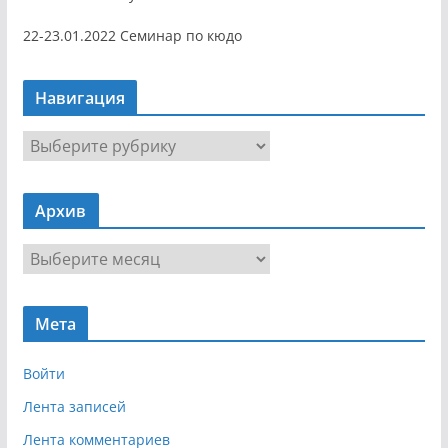
22-23.01.2022 Семинар по кюдо
Навигация
Н
а
в
Архив
и
г
А
а
р
ц
х
и
Мета
и
я
в
Войти
Лента записей
Лента комментариев