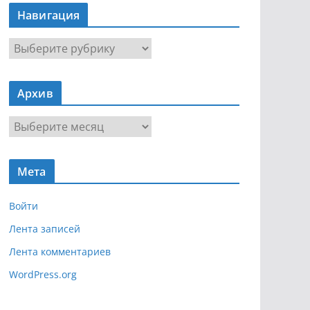
Навигация
Н
а
в
Архив
и
г
А
а
р
ц
х
и
Мета
и
я
в
Войти
Лента записей
Лента комментариев
WordPress.org