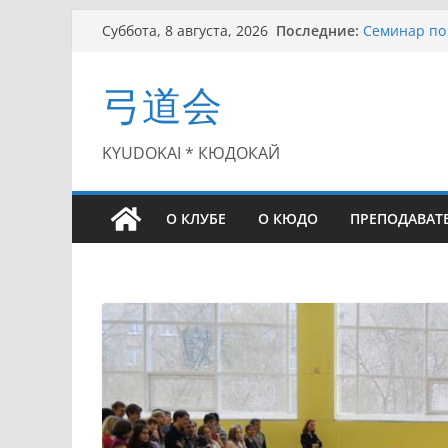
Перейти
Последние:
Семинар по 
Суббота, 8 августа, 2026
к
Чемпионат Р
II этап Куб
содержимому
弓道会
(01.08.2021)
II Кубок По
(25.07.2021)
I этап Кубк
KYUDOKAI * КЮДОКАЙ
(27.06.2021)
О КЛУБЕ
О КЮДО
ПРЕПОДАВАТ