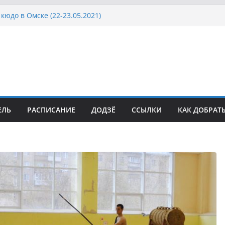
кюдо в Омске (22-23.05.2021)
осcии, Дёмино (2-5.09.2021)
ка Московской области по Кюдо /Сейдокан III
сла Японии в России по Кюдо, Орёл
а Московской области по Кюдо /Сейдокан II
ЕЛЬ
РАСПИСАНИЕ
ДОДЗЁ
ССЫЛКИ
КАК ДОБРАТ