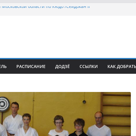
а Московской области по Кюдо /Сейдокан II
 кюдо в Омске (22-23.05.2021)
Росcии, Дёмино (2-5.09.2021)
ка Московской области по Кюдо /Сейдокан III
осла Японии в России по Кюдо, Орёл
ЕЛЬ
РАСПИСАНИЕ
ДОДЗЁ
ССЫЛКИ
КАК ДОБРАТ