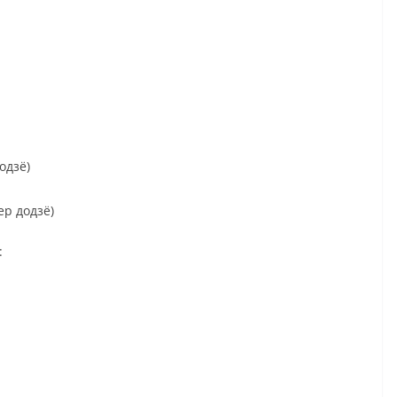
одзё)
р додзё)
: