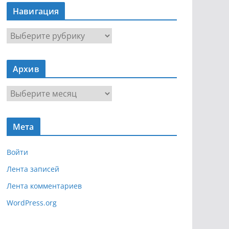
Навигация
Н
а
в
Архив
и
г
А
а
р
ц
х
и
Мета
и
я
в
Войти
Лента записей
Лента комментариев
WordPress.org