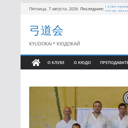
Перейти
Последние:
I этап Кубк
Пятница, 7 августа, 2026
к
(27.06.2021)
Семинар по
содержимому
弓道会
Чемпионат 
II этап Куб
(01.08.2021)
II Кубок П
KYUDOKAI * КЮДОКАЙ
(25.07.2021)
О КЛУБЕ
О КЮДО
ПРЕПОДАВАТ