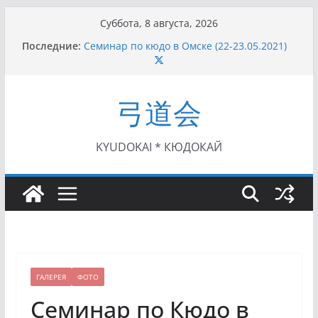
Перейти
Суббота, 8 августа, 2026
к
Последние:
Семинар по кюдо в Омске (22-23.05.2021)
содержимому
Чемпионат Росcии, Дёмино (2-5.09.2021)
II этап Кубка Московской области по Кюдо
/Сейдокан III (01.08.2021)
弓道会
II Кубок Посла Японии в России по Кюдо,
Орёл (25.07.2021)
I этап Кубка Московской области по Кюдо /
Сейдокан II (27.06.2021)
KYUDOKAI * КЮДОКАЙ
ГАЛЕРЕЯ
ФОТО
Семинар по Кюдо в