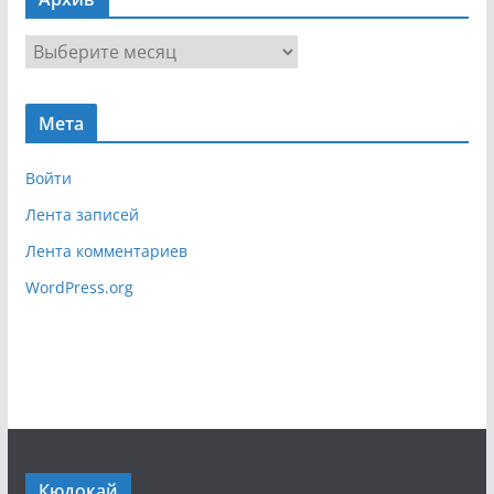
и
г
А
а
р
ц
х
и
Мета
и
я
в
Войти
Лента записей
Лента комментариев
WordPress.org
Кюдокай