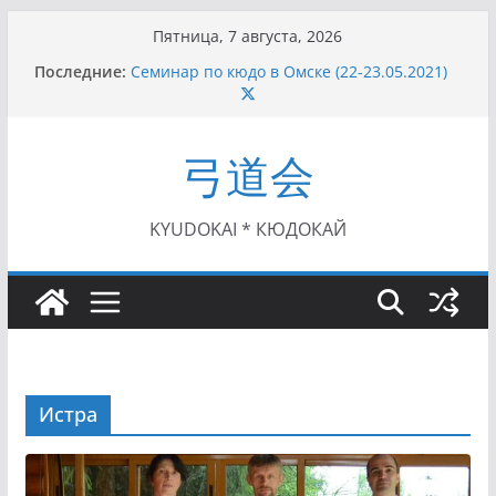
Перейти
Пятница, 7 августа, 2026
к
Последние:
Семинар по кюдо в Омске (22-23.05.2021)
содержимому
Чемпионат Росcии, Дёмино (2-5.09.2021)
II этап Кубка Московской области по Кюдо
/Сейдокан III (01.08.2021)
弓道会
II Кубок Посла Японии в России по Кюдо,
Орёл (25.07.2021)
I этап Кубка Московской области по Кюдо /
Сейдокан II (27.06.2021)
KYUDOKAI * КЮДОКАЙ
Истра