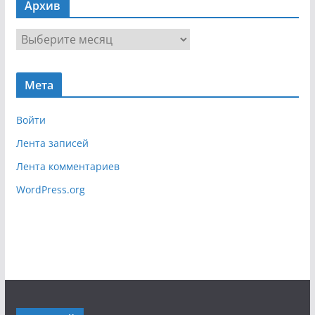
Архив
и
г
А
а
р
ц
х
и
Мета
и
я
в
Войти
Лента записей
Лента комментариев
WordPress.org