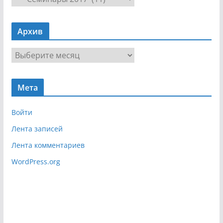
а
в
Архив
и
г
А
а
р
ц
х
и
Мета
и
я
в
Войти
Лента записей
Лента комментариев
WordPress.org