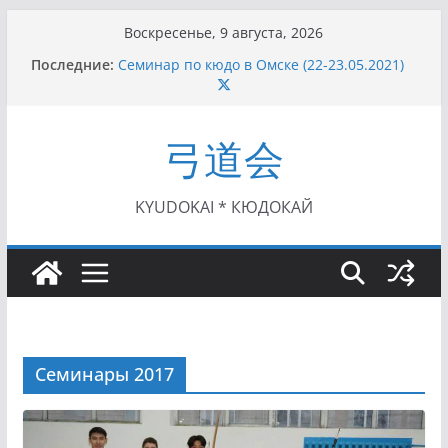
Перейти
Воскресенье, 9 августа, 2026
к
I этап Кубка Московской области по Кюдо /
Последние:
Сейдокан II (27.06.2021)
содержимому
Семинар по кюдо в Омске (22-23.05.2021)
Чемпионат Росcии, Дёмино (2-5.09.2021)
II этап Кубка Московской области по Кюдо
弓道会
/Сейдокан III (01.08.2021)
II Кубок Посла Японии в России по Кюдо,
Орёл (25.07.2021)
KYUDOKAI * КЮДОКАЙ
Семинары 2017