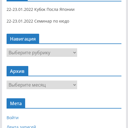
22-23.01.2022 Кубок Посла Японии
22-23.01.2022 Семинар по кюдо
Навигация
Н
а
в
Архив
и
г
А
а
р
ц
х
и
Мета
и
я
в
Войти
Лента записей