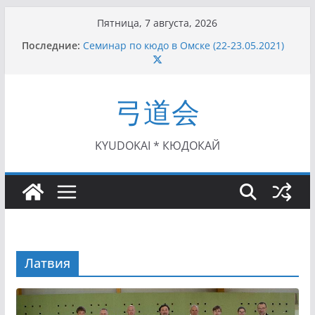
Перейти
Пятница, 7 августа, 2026
к
I этап Кубка Московской области по Кюдо /
Последние:
Сейдокан II (27.06.2021)
содержимому
Семинар по кюдо в Омске (22-23.05.2021)
Чемпионат Росcии, Дёмино (2-5.09.2021)
II этап Кубка Московской области по Кюдо
弓道会
/Сейдокан III (01.08.2021)
II Кубок Посла Японии в России по Кюдо,
Орёл (25.07.2021)
KYUDOKAI * КЮДОКАЙ
Латвия