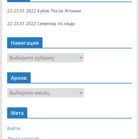
22-23.01.2022 Кубок Посла Японии
22-23.01.2022 Семинар по кюдо
Навигация
Н
а
в
Архив
и
г
А
а
р
ц
х
и
Мета
и
я
в
Войти
Лента записей