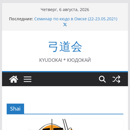
Перейти
Четверг, 6 августа, 2026
к
Последние:
Семинар по кюдо в Омске (22-23.05.2021)
содержимому
Чемпионат Росcии, Дёмино (2-5.09.2021)
II этап Кубка Московской области по Кюдо
/Сейдокан III (01.08.2021)
弓道会
II Кубок Посла Японии в России по Кюдо,
Орёл (25.07.2021)
I этап Кубка Московской области по Кюдо /
Сейдокан II (27.06.2021)
KYUDOKAI * КЮДОКАЙ
Shai