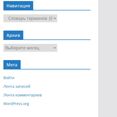
Навигация
Н
а
в
Архив
и
г
А
а
р
ц
х
и
Мета
и
я
в
Войти
Лента записей
Лента комментариев
WordPress.org