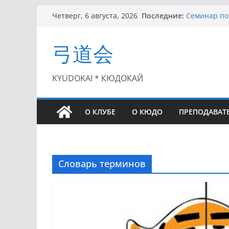
Перейти
Последние:
Семинар по 
Четверг, 6 августа, 2026
к
Чемпионат Р
II этап Куб
содержимому
弓道会
(01.08.2021)
II Кубок По
(25.07.2021)
I этап Кубк
KYUDOKAI * КЮДОКАЙ
(27.06.2021)
О КЛУБЕ
О КЮДО
ПРЕПОДАВАТ
Словарь терминов