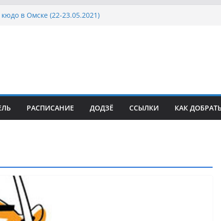
кюдо в Омске (22-23.05.2021)
осcии, Дёмино (2-5.09.2021)
ка Московской области по Кюдо /Сейдокан III
сла Японии в России по Кюдо, Орёл
а Московской области по Кюдо /Сейдокан II
ЕЛЬ
РАСПИСАНИЕ
ДОДЗЁ
ССЫЛКИ
КАК ДОБРАТ