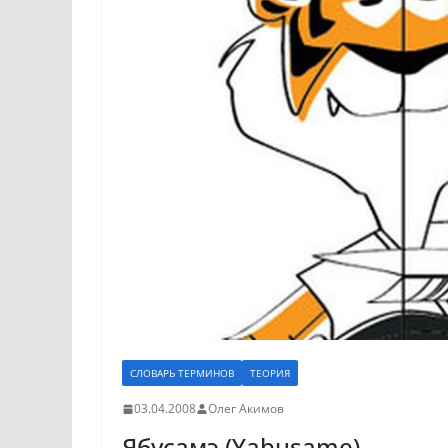
СЛОВАРЬ ТЕРМИНОВ
ТЕОРИЯ
03.04.2008
Олег Акимов
Ябусамэ (Yabusame)