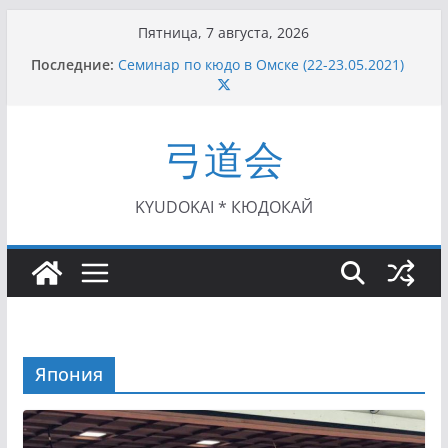
Перейти
Пятница, 7 августа, 2026
I этап Кубка Московской области по Кюдо /
к
Последние:
Сейдокан II (27.06.2021)
содержимому
Семинар по кюдо в Омске (22-23.05.2021)
Чемпионат Росcии, Дёмино (2-5.09.2021)
II этап Кубка Московской области по Кюдо
弓道会
/Сейдокан III (01.08.2021)
II Кубок Посла Японии в России по Кюдо,
Орёл (25.07.2021)
KYUDOKAI * КЮДОКАЙ
Япония