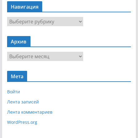
Навигация
Н
а
в
Архив
и
г
А
а
р
ц
х
и
Мета
и
я
в
Войти
Лента записей
Лента комментариев
WordPress.org