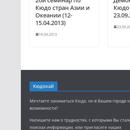
2ой семинар по
Демо
Кюдо стран Азии и
Кюдо 
Океании (12-
23.09.
15.04.2013)
23.09.2
16.04.2013
Кюдокай
Мечтаете заниматься Кюдо, но в Вашем городе н
возможности?
Напишите нам о трудностях, с которыми Вы стал
поисках информации, или пригласите наших