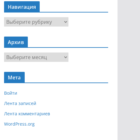
Навигация
Н
а
в
Архив
и
г
А
а
р
ц
х
и
Мета
и
я
в
Войти
Лента записей
Лента комментариев
WordPress.org