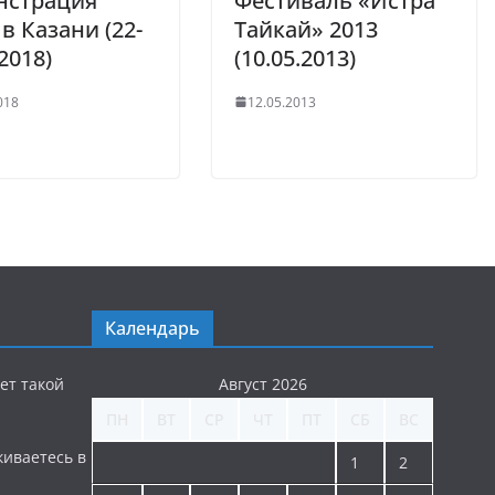
нстрация
Фестиваль «Истра
в Казани (22-
Тайкай» 2013
2018)
(10.05.2013)
018
12.05.2013
Календарь
ет такой
Август 2026
ПН
ВТ
СР
ЧТ
ПТ
СБ
ВС
киваетесь в
1
2