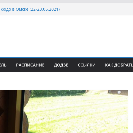
кюдо в Омске (22-23.05.2021)
осcии, Дёмино (2-5.09.2021)
ка Московской области по Кюдо /Сейдокан III
сла Японии в России по Кюдо, Орёл
а Московской области по Кюдо /Сейдокан II
ЕЛЬ
РАСПИСАНИЕ
ДОДЗЁ
ССЫЛКИ
КАК ДОБРАТ