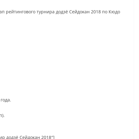
тап рейтингового турнира додзё Сейдокан 2018 по Кюдо
года.
п).
нир додзё Сейдокан 2018″]