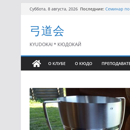
Перейти
Последние:
Семинар по 
Суббота, 8 августа, 2026
к
Чемпионат Р
II этап Куб
содержимому
弓道会
(01.08.2021)
II Кубок По
(25.07.2021)
I этап Кубк
KYUDOKAI * КЮДОКАЙ
(27.06.2021)
О КЛУБЕ
О КЮДО
ПРЕПОДАВАТ