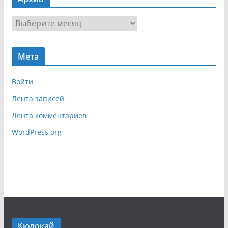
и
г
А
а
р
ц
х
и
Мета
и
я
в
Войти
Лента записей
Лента комментариев
WordPress.org
Кюдокай