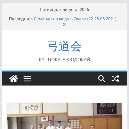
Перейти
Пятница, 7 августа, 2026
к
Последние:
Семинар по кюдо в Омске (22-23.05.2021)
содержимому
Чемпионат Росcии, Дёмино (2-5.09.2021)
II этап Кубка Московской области по Кюдо
/Сейдокан III (01.08.2021)
弓道会
II Кубок Посла Японии в России по Кюдо,
Орёл (25.07.2021)
I этап Кубка Московской области по Кюдо /
Сейдокан II (27.06.2021)
KYUDOKAI * КЮДОКАЙ