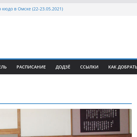
 кюдо в Омске (22-23.05.2021)
Росcии, Дёмино (2-5.09.2021)
ка Московской области по Кюдо /Сейдокан III
осла Японии в России по Кюдо, Орёл
а Московской области по Кюдо /Сейдокан II
ЕЛЬ
РАСПИСАНИЕ
ДОДЗЁ
ССЫЛКИ
КАК ДОБРАТ