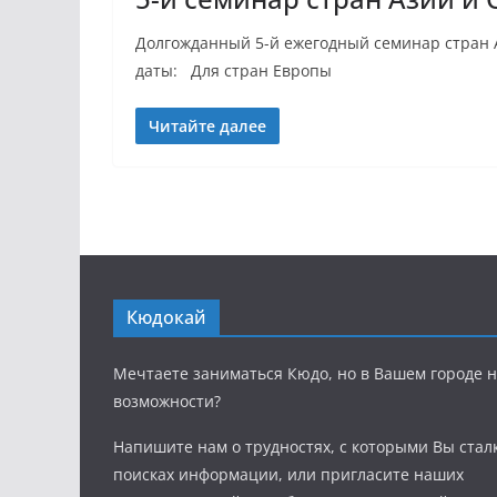
Долгожданный 5-й ежегодный семинар стран А
даты: Для стран Европы
Читайте далее
Кюдокай
Мечтаете заниматься Кюдо, но в Вашем городе н
возможности?
Напишите нам о трудностях, с которыми Вы стал
поисках информации, или пригласите наших