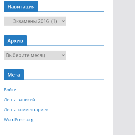
Навигация
Н
а
в
Архив
и
г
А
а
р
ц
х
и
Мета
и
я
в
Войти
Лента записей
Лента комментариев
WordPress.org