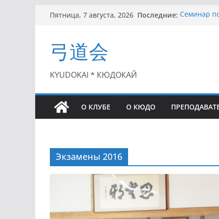
Перейти
Последние:
Семинар по
Пятница, 7 августа, 2026
к
Чемпионат 
II этап Куб
содержимому
弓道会
(01.08.2021)
II Кубок П
(25.07.2021)
I этап Кубк
KYUDOKAI * КЮДОКАЙ
(27.06.2021)
О КЛУБЕ
О КЮДО
ПРЕПОДАВАТ
Экзамены 2016