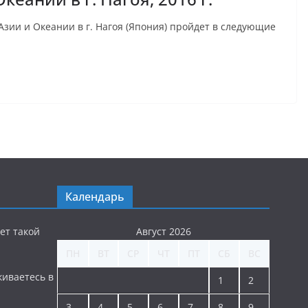
зии и Океании в г. Нагоя (Япония) пройдет в следующие
Календарь
ет такой
Август 2026
ПН
ВТ
СР
ЧТ
ПТ
СБ
ВС
киваетесь в
1
2
3
4
5
6
7
8
9