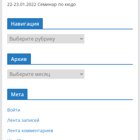
22-23.01.2022 Семинар по кюдо
Навигация
Н
а
в
Архив
и
г
А
а
р
ц
х
и
Мета
и
я
в
Войти
Лента записей
Лента комментариев