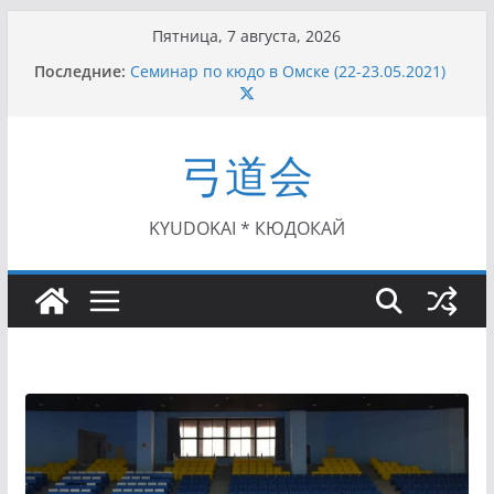
Перейти
Пятница, 7 августа, 2026
к
Последние:
Семинар по кюдо в Омске (22-23.05.2021)
содержимому
Чемпионат Росcии, Дёмино (2-5.09.2021)
II этап Кубка Московской области по Кюдо
/Сейдокан III (01.08.2021)
弓道会
II Кубок Посла Японии в России по Кюдо,
Орёл (25.07.2021)
I этап Кубка Московской области по Кюдо /
Сейдокан II (27.06.2021)
KYUDOKAI * КЮДОКАЙ