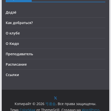
Додзё
Как добраться?
О клубе
О Кюдо
Преподаватель
Расписание
Ссылки
Копирайт © 2026
弓道会
. Все права защищены.
Тема
ColorMag
от ThemeGrill. Создано на
WordPress
.