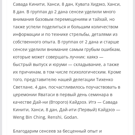
Савада Кинити, Ханси, 8 дан, Кувата Хидэко, Ханси,
8 дан. В группах до 2 дана сенсеи уделили много
внимания базовым перемещениям и тайхай, но
также успели поделиться и большим количеством
информации и по технике стрельбы, деталями из
собственного опыта. В группах от 2 дана и старше
сенсеи уделили внимание самым грубым ошибкам,
которые может совершать лучник: хаякэ —
быстрый выпуск и юруми — складывание, а также
их причинам, в том числе психологическим. Кроме
того, представителю нашей делегации Тихенко
Светлане, 4 дан, посчастливилось поучаствовать в
церемонии Яватаси в первый день семинара в
качестве Дай-ни (Второго) Кайдзоэ. Итэ — Савада
Кинити, Ханси, 8 дан, Дай-ити (Первый) Кайдзоэ —
Weng Bin Ching, Renshi, Godan.
Благодарим сенсеев за бесценный опыт и