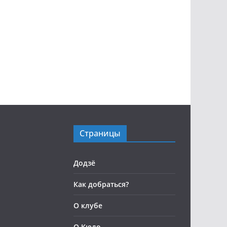
Страницы
Додзё
Как добраться?
О клубе
О Кюдо