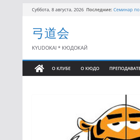
Перейти
Последние:
Семинар по 
Суббота, 8 августа, 2026
к
Чемпионат Р
II этап Куб
содержимому
弓道会
(01.08.2021)
II Кубок По
(25.07.2021)
I этап Кубк
KYUDOKAI * КЮДОКАЙ
(27.06.2021)
О КЛУБЕ
О КЮДО
ПРЕПОДАВАТ