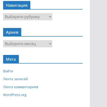
Навигация
Н
а
в
Архив
и
г
А
а
р
ц
х
и
Мета
и
я
в
Войти
Лента записей
Лента комментариев
WordPress.org