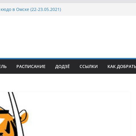
кюдо в Омске (22-23.05.2021)
осcии, Дёмино (2-5.09.2021)
ка Московской области по Кюдо /Сейдокан III
сла Японии в России по Кюдо, Орёл
а Московской области по Кюдо /Сейдокан II
ЕЛЬ
РАСПИСАНИЕ
ДОДЗЁ
ССЫЛКИ
КАК ДОБРАТ