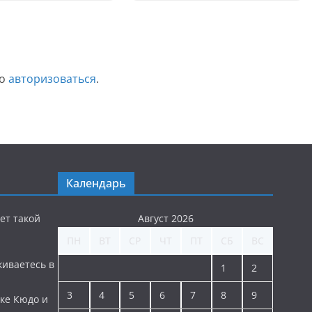
мо
авторизоваться
.
Календарь
ет такой
Август 2026
ПН
ВТ
СР
ЧТ
ПТ
СБ
ВС
киваетесь в
1
2
3
4
5
6
7
8
9
ке Кюдо и