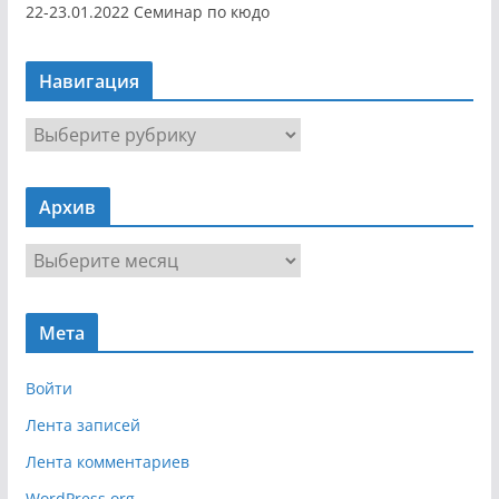
22-23.01.2022 Семинар по кюдо
Навигация
Н
а
в
Архив
и
г
А
а
р
ц
х
и
Мета
и
я
в
Войти
Лента записей
Лента комментариев
WordPress.org