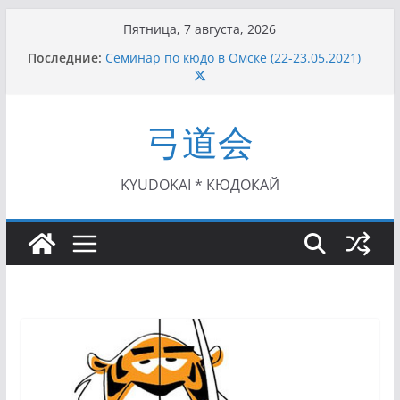
Перейти
Пятница, 7 августа, 2026
к
Последние:
Семинар по кюдо в Омске (22-23.05.2021)
содержимому
Чемпионат Росcии, Дёмино (2-5.09.2021)
II этап Кубка Московской области по Кюдо
/Сейдокан III (01.08.2021)
弓道会
II Кубок Посла Японии в России по Кюдо,
Орёл (25.07.2021)
I этап Кубка Московской области по Кюдо /
Сейдокан II (27.06.2021)
KYUDOKAI * КЮДОКАЙ