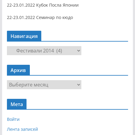
22-23.01.2022 Кубок Посла Японии
22-23.01.2022 Семинар по кюдо
Навигация
Н
а
в
Архив
и
г
А
а
р
ц
х
и
Мета
и
я
в
Войти
Лента записей