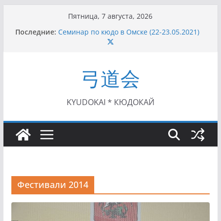
Перейти
Пятница, 7 августа, 2026
к
Последние:
Семинар по кюдо в Омске (22-23.05.2021)
содержимому
Чемпионат Росcии, Дёмино (2-5.09.2021)
II этап Кубка Московской области по Кюдо
/Сейдокан III (01.08.2021)
弓道会
II Кубок Посла Японии в России по Кюдо,
Орёл (25.07.2021)
I этап Кубка Московской области по Кюдо /
Сейдокан II (27.06.2021)
KYUDOKAI * КЮДОКАЙ
Фестивали 2014