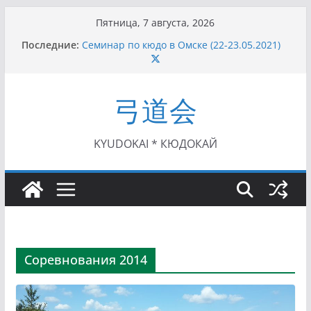
Перейти
Пятница, 7 августа, 2026
к
Последние:
Семинар по кюдо в Омске (22-23.05.2021)
содержимому
Чемпионат Росcии, Дёмино (2-5.09.2021)
II этап Кубка Московской области по Кюдо
/Сейдокан III (01.08.2021)
弓道会
II Кубок Посла Японии в России по Кюдо,
Орёл (25.07.2021)
I этап Кубка Московской области по Кюдо /
Сейдокан II (27.06.2021)
KYUDOKAI * КЮДОКАЙ
Соревнования 2014