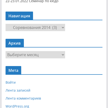
22-23.01.2022 Семинар по кюдо
Навигация
Н
а
в
Архив
и
г
А
а
р
ц
х
и
Мета
и
я
в
Войти
Лента записей
Лента комментариев
WordPress.org