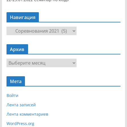
Навигация
Н
а
в
Архив
и
г
А
а
р
ц
х
и
Мета
и
я
в
Войти
Лента записей
Лента комментариев
WordPress.org