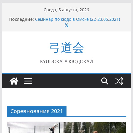
Перейти
Среда, 5 августа, 2026
к
Последние:
Семинар по кюдо в Омске (22-23.05.2021)
содержимому
Чемпионат Росcии, Дёмино (2-5.09.2021)
II этап Кубка Московской области по Кюдо
/Сейдокан III (01.08.2021)
弓道会
II Кубок Посла Японии в России по Кюдо,
Орёл (25.07.2021)
I этап Кубка Московской области по Кюдо /
Сейдокан II (27.06.2021)
KYUDOKAI * КЮДОКАЙ
Соревнования 2021