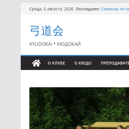
Перейти
Последние:
Семинар по кю
Среда, 5 августа, 2026
к
Чемпионат Рос
II этап Кубка
содержимому
弓道会
(01.08.2021)
II Кубок Посл
(25.07.2021)
I этап Кубка 
KYUDOKAI * КЮДОКАЙ
(27.06.2021)
О КЛУБЕ
О КЮДО
ПРЕПОДАВАТ