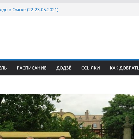
до в Омске (22-23.05.2021)
cии, Дёмино (2-5.09.2021)
 Московской области по Кюдо /Сейдокан III
а Японии в России по Кюдо, Орёл
Московской области по Кюдо /Сейдокан II
ЕЛЬ
РАСПИСАНИЕ
ДОДЗЁ
ССЫЛКИ
КАК ДОБРАТ