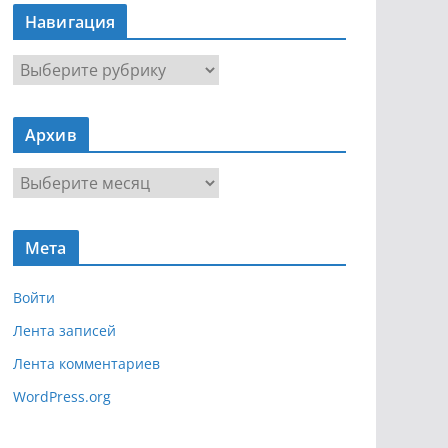
Навигация
Н
а
в
Архив
и
г
А
а
р
ц
х
и
Мета
и
я
в
Войти
Лента записей
Лента комментариев
WordPress.org