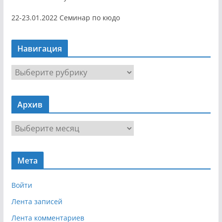
22-23.01.2022 Семинар по кюдо
Навигация
Н
а
в
Архив
и
г
А
а
р
ц
х
и
Мета
и
я
в
Войти
Лента записей
Лента комментариев