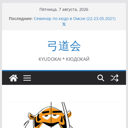
Перейти
Пятница, 7 августа, 2026
к
Последние:
Семинар по кюдо в Омске (22-23.05.2021)
содержимому
Чемпионат Росcии, Дёмино (2-5.09.2021)
II этап Кубка Московской области по Кюдо
/Сейдокан III (01.08.2021)
弓道会
II Кубок Посла Японии в России по Кюдо,
Орёл (25.07.2021)
I этап Кубка Московской области по Кюдо /
Сейдокан II (27.06.2021)
KYUDOKAI * КЮДОКАЙ