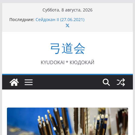
Перейти
Суббота, 8 августа, 2026
к
I этап Кубка Московской области по Кюдо /
Последние:
содержимому
Сейдокан II (27.06.2021)
Семинар по кюдо в Омске (22-23.05.2021)
Чемпионат Росcии, Дёмино (2-5.09.2021)
II этап Кубка Московской области по Кюдо
弓道会
/Сейдокан III (01.08.2021)
II Кубок Посла Японии в России по Кюдо,
Орёл (25.07.2021)
KYUDOKAI * КЮДОКАЙ