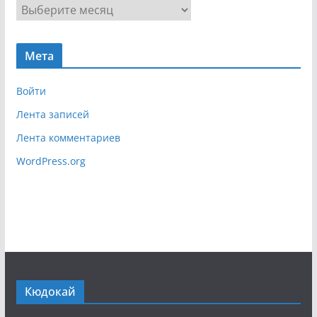
А
а
р
ц
х
и
Мета
и
я
в
Войти
Лента записей
Лента комментариев
WordPress.org
Кюдокай