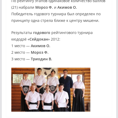
По рейтингу этапов одинаковое количество баллов
(21) набрали
Мороз Ф.
и
Акимов О.
Победитель годового турнира был определен по
принципу одна стрела ближе к центру мишени.
Результаты
годового
рейтингового турнира
кюдодзё «
Сейдокан
» 2012:
1 место —
Акимов О.
2 место —
Мороз Ф.
3 место —
Триодин В.