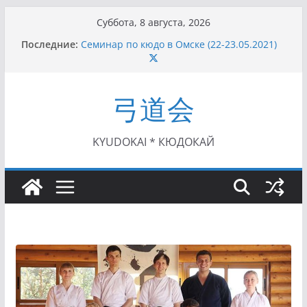
Перейти
Суббота, 8 августа, 2026
к
Последние:
Семинар по кюдо в Омске (22-23.05.2021)
содержимому
Чемпионат Росcии, Дёмино (2-5.09.2021)
II этап Кубка Московской области по Кюдо
/Сейдокан III (01.08.2021)
弓道会
II Кубок Посла Японии в России по Кюдо,
Орёл (25.07.2021)
I этап Кубка Московской области по Кюдо /
Сейдокан II (27.06.2021)
KYUDOKAI * КЮДОКАЙ