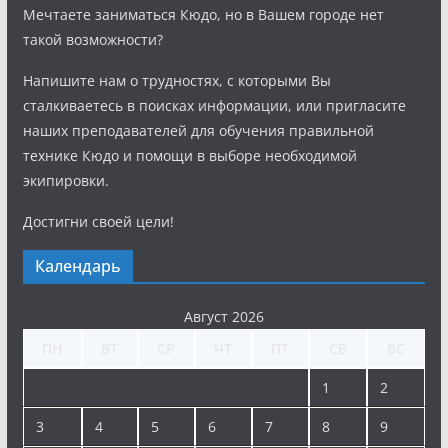
Мечтаете заниматься Кюдо, но в Вашем городе нет
такой возможности?
Напишите нам о трудностях, с которыми Вы
сталкиваетесь в поисках информации, или пригласите
наших преподавателей для обучения правильной
технике Кюдо и помощи в выборе необходимой
экипировки.
Достигни своей цели!
Календарь
Август 2026
ПН
ВТ
СР
ЧТ
ПТ
СБ
ВС
1
2
3
4
5
6
7
8
9