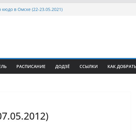
 кюдо в Омске (22-23.05.2021)
Росcии, Дёмино (2-5.09.2021)
ка Московской области по Кюдо /Сейдокан III
осла Японии в России по Кюдо, Орёл
а Московской области по Кюдо /Сейдокан II
ЕЛЬ
РАСПИСАНИЕ
ДОДЗЁ
ССЫЛКИ
КАК ДОБРАТ
7.05.2012)