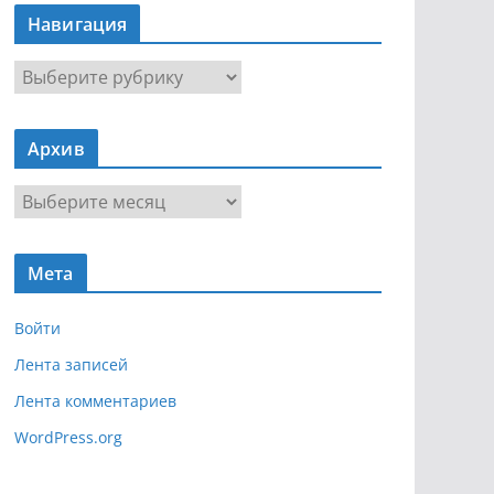
Навигация
Н
а
в
Архив
и
г
А
а
р
ц
х
и
Мета
и
я
в
Войти
Лента записей
Лента комментариев
WordPress.org