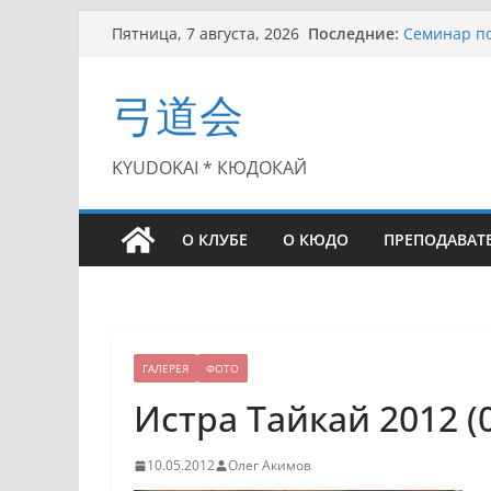
Перейти
Последние:
Семинар по
Пятница, 7 августа, 2026
к
Чемпионат 
II этап Куб
содержимому
弓道会
(01.08.2021)
II Кубок П
(25.07.2021)
I этап Кубк
KYUDOKAI * КЮДОКАЙ
(27.06.2021)
О КЛУБЕ
О КЮДО
ПРЕПОДАВАТ
ГАЛЕРЕЯ
ФОТО
Истра Тайкай 2012 (0
10.05.2012
Олег Акимов