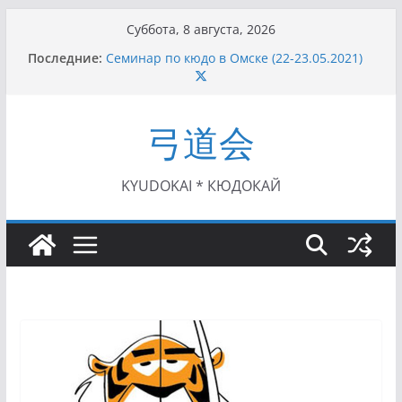
Перейти
Суббота, 8 августа, 2026
к
Последние:
Семинар по кюдо в Омске (22-23.05.2021)
содержимому
Чемпионат Росcии, Дёмино (2-5.09.2021)
II этап Кубка Московской области по Кюдо
/Сейдокан III (01.08.2021)
弓道会
II Кубок Посла Японии в России по Кюдо,
Орёл (25.07.2021)
I этап Кубка Московской области по Кюдо /
Сейдокан II (27.06.2021)
KYUDOKAI * КЮДОКАЙ