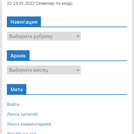
22-23.01.2022 Семинар по кюдо
Навигация
Н
а
в
Архив
и
г
А
а
р
ц
х
и
Мета
и
я
в
Войти
Лента записей
Лента комментариев
WordPress.org