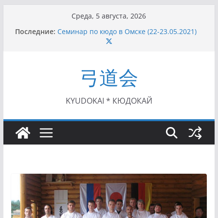
Перейти
Среда, 5 августа, 2026
к
Последние:
Семинар по кюдо в Омске (22-23.05.2021)
содержимому
Чемпионат Росcии, Дёмино (2-5.09.2021)
II этап Кубка Московской области по Кюдо
/Сейдокан III (01.08.2021)
弓道会
II Кубок Посла Японии в России по Кюдо,
Орёл (25.07.2021)
I этап Кубка Московской области по Кюдо /
Сейдокан II (27.06.2021)
KYUDOKAI * КЮДОКАЙ