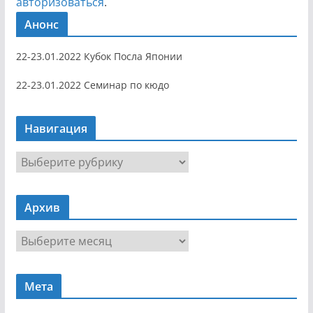
авторизоваться
.
Анонс
22-23.01.2022 Кубок Посла Японии
22-23.01.2022 Семинар по кюдо
Навигация
Н
а
в
Архив
и
г
А
а
р
ц
х
и
Мета
и
я
в