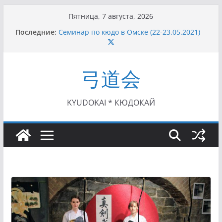
Перейти
Пятница, 7 августа, 2026
к
Последние:
Семинар по кюдо в Омске (22-23.05.2021)
содержимому
Чемпионат Росcии, Дёмино (2-5.09.2021)
II этап Кубка Московской области по Кюдо
/Сейдокан III (01.08.2021)
弓道会
II Кубок Посла Японии в России по Кюдо,
Орёл (25.07.2021)
I этап Кубка Московской области по Кюдо /
Сейдокан II (27.06.2021)
KYUDOKAI * КЮДОКАЙ