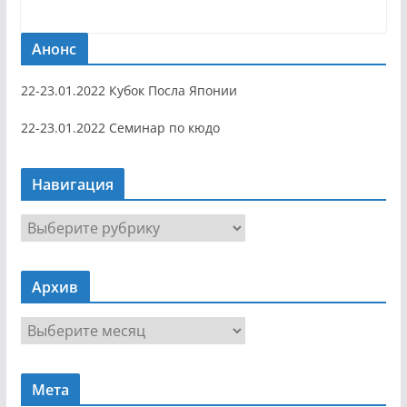
Анонс
22-23.01.2022 Кубок Посла Японии
22-23.01.2022 Семинар по кюдо
Навигация
Н
а
в
Архив
и
г
А
а
р
ц
х
и
Мета
и
я