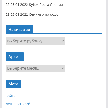
22-23.01.2022 Кубок Посла Японии
22-23.01.2022 Семинар по кюдо
Навигация
Н
а
в
Архив
и
г
А
а
р
ц
х
и
Мета
и
я
в
Войти
Лента записей