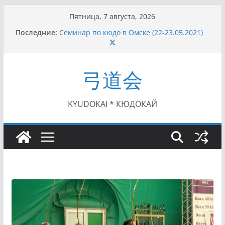
Перейти
Пятница, 7 августа, 2026
к
Последние:
Семинар по кюдо в Омске (22-23.05.2021)
содержимому
Чемпионат Росcии, Дёмино (2-5.09.2021)
II этап Кубка Московской области по Кюдо
/Сейдокан III (01.08.2021)
弓道会
II Кубок Посла Японии в России по Кюдо,
Орёл (25.07.2021)
I этап Кубка Московской области по Кюдо /
Сейдокан II (27.06.2021)
KYUDOKAI * КЮДОКАЙ