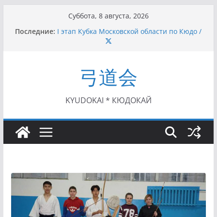
Перейти
Суббота, 8 августа, 2026
к
Последние:
I этап Кубка Московской области по Кюдо /
содержимому
Сейдокан II (27.06.2021)
Семинар по кюдо в Омске (22-23.05.2021)
Чемпионат Росcии, Дёмино (2-5.09.2021)
弓道会
II этап Кубка Московской области по Кюдо
/Сейдокан III (01.08.2021)
II Кубок Посла Японии в России по Кюдо,
Орёл (25.07.2021)
KYUDOKAI * КЮДОКАЙ