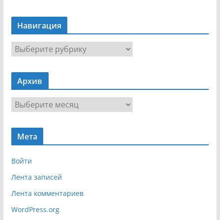
Навигация
Н
а
в
Архив
и
г
А
а
р
ц
х
и
Мета
и
я
в
Войти
Лента записей
Лента комментариев
WordPress.org