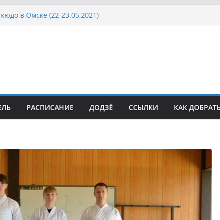
кюдо в Омске (22-23.05.2021)
осcии, Дёмино (2-5.09.2021)
ка Московской области по Кюдо /Сейдокан III
сла Японии в России по Кюдо, Орёл
а Московской области по Кюдо /Сейдокан II
ЕЛЬ
РАСПИСАНИЕ
ДОДЗЁ
ССЫЛКИ
КАК ДОБРАТ