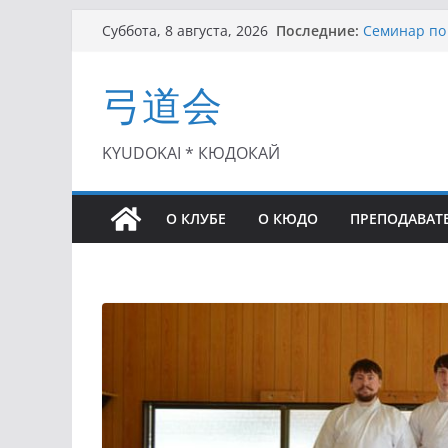
Перейти
Последние:
Семинар по 
Суббота, 8 августа, 2026
к
Чемпионат Р
II этап Куб
содержимому
弓道会
(01.08.2021)
II Кубок По
(25.07.2021)
I этап Кубк
KYUDOKAI * КЮДОКАЙ
(27.06.2021)
О КЛУБЕ
О КЮДО
ПРЕПОДАВАТ