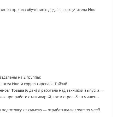
дзинов прошла обучение в додзё своего учителя
Ино
азделены на 2 группы:
сенсея
Ино
и корректировала Тайхай.
сенсея
Тозава
(6 дан) и работала над техникой выпуска —
как при работе с макиварой, так и стрельбе в мишень
 подготовку к экзамену — отрабатывали
Синса но маай
.