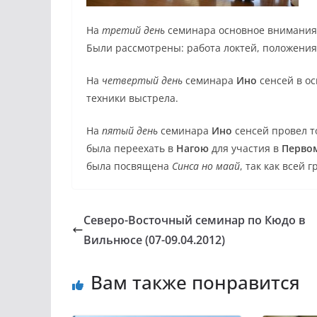
На
третий день
семинара основное внимания
Были рассмотрены: работа локтей, положения
На
четвертый день
семинара
Ино
сенсей в о
техники выстрела.
На
пятый день
семинара
Ино
сенсей провел т
была переехать в
Нагою
для участия в
Первом
была посвящена
Синса но маай
, так как всей 
Северо-Восточный семинар по Кюдо в
Вильнюсе (07-09.04.2012)
Вам также понравится