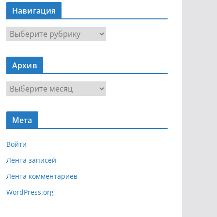
Навигация
Н
а
в
Архив
и
г
А
а
р
ц
х
и
Мета
и
я
в
Войти
Лента записей
Лента комментариев
WordPress.org