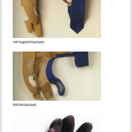
четырехпалые;
пятипалые;