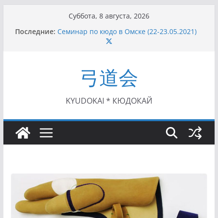
Перейти
Суббота, 8 августа, 2026
к
Последние:
Семинар по кюдо в Омске (22-23.05.2021)
содержимому
Чемпионат Росcии, Дёмино (2-5.09.2021)
II этап Кубка Московской области по Кюдо
/Сейдокан III (01.08.2021)
弓道会
II Кубок Посла Японии в России по Кюдо,
Орёл (25.07.2021)
I этап Кубка Московской области по Кюдо /
Сейдокан II (27.06.2021)
KYUDOKAI * КЮДОКАЙ