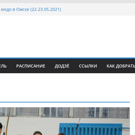
кюдо в Омске (22-23.05.2021)
осcии, Дёмино (2-5.09.2021)
ка Московской области по Кюдо /Сейдокан III
сла Японии в России по Кюдо, Орёл
а Московской области по Кюдо /Сейдокан II
ЕЛЬ
РАСПИСАНИЕ
ДОДЗЁ
ССЫЛКИ
КАК ДОБРАТ