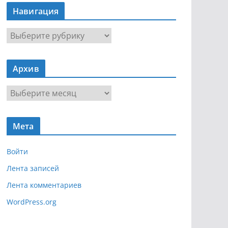
Навигация
Н
а
в
Архив
и
г
А
а
р
ц
х
и
Мета
и
я
в
Войти
Лента записей
Лента комментариев
WordPress.org