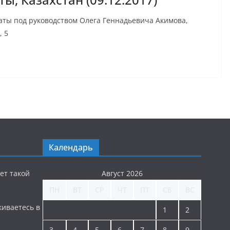
маты под руководством Олега Геннадьевича Акимова,
, 5
Календарь
ет такой
Август 2026
ПН
ВТ
СР
ЧТ
ПТ
СБ
ВС
киваетесь в
1
2
3
4
5
6
7
8
9