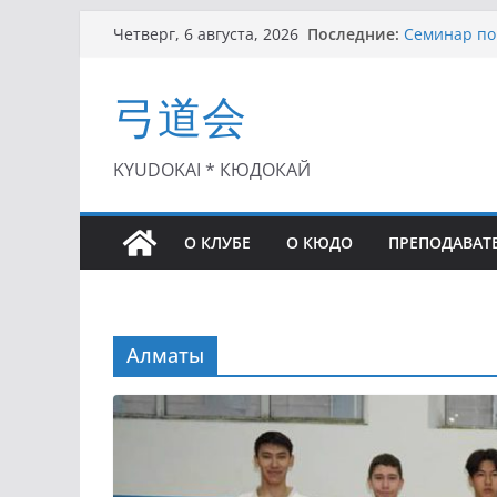
Перейти
Последние:
Семинар по 
Четверг, 6 августа, 2026
к
Чемпионат Р
II этап Куб
содержимому
弓道会
(01.08.2021)
II Кубок По
(25.07.2021)
I этап Кубк
KYUDOKAI * КЮДОКАЙ
(27.06.2021)
О КЛУБЕ
О КЮДО
ПРЕПОДАВАТ
Алматы