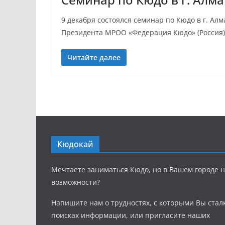
9 декабря состоялся семинар по Кюдо в г. Ал
Президента МРОО «Федерация Кюдо» (Россия)
Читайте далее
Кюдокай
Мечтаете заниматься Кюдо, но в Вашем городе н
возможности?
Напишите нам о трудностях, с которыми Вы стал
поисках информации, или пригласите наших