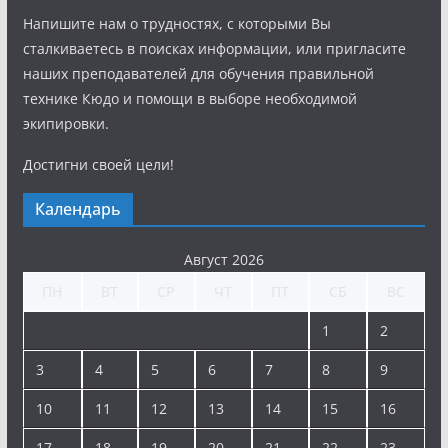
Напишите нам о трудностях, с которыми Вы
сталкиваетесь в поисках информации, или пригласите
наших преподавателей для обучения правильной
технике Кюдо и помощи в выборе необходимой
экипировки.
Достигни своей цели!
Календарь
Август 2026
ПН
ВТ
СР
ЧТ
ПТ
СБ
ВС
1
2
3
4
5
6
7
8
9
10
11
12
13
14
15
16
17
18
19
20
21
22
23