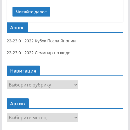
Читайте далее
Анонс
22-23.01.2022 Кубок Посла Японии
22-23.01.2022 Семинар по кюдо
Навигация
Н
а
в
Архив
и
г
А
а
р
ц