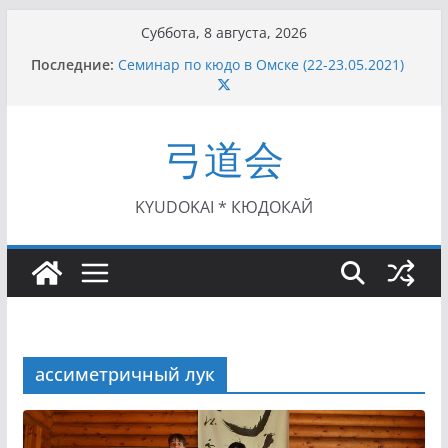
Перейти
Суббота, 8 августа, 2026
к
Последние:
Семинар по кюдо в Омске (22-23.05.2021)
содержимому
Чемпионат Росcии, Дёмино (2-5.09.2021)
II этап Кубка Московской области по Кюдо
/Сейдокан III (01.08.2021)
弓道会
II Кубок Посла Японии в России по Кюдо,
Орёл (25.07.2021)
I этап Кубка Московской области по Кюдо /
Сейдокан II (27.06.2021)
KYUDOKAI * КЮДОКАЙ
ассиметричный лук