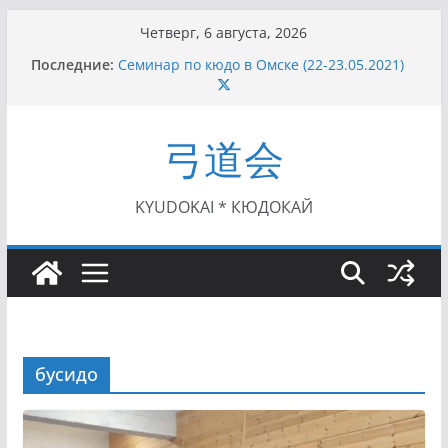
Перейти
Четверг, 6 августа, 2026
к
Последние:
Семинар по кюдо в Омске (22-23.05.2021)
содержимому
Чемпионат Росcии, Дёмино (2-5.09.2021)
II этап Кубка Московской области по Кюдо
/Сейдокан III (01.08.2021)
弓道会
II Кубок Посла Японии в России по Кюдо,
Орёл (25.07.2021)
I этап Кубка Московской области по Кюдо /
Сейдокан II (27.06.2021)
KYUDOKAI * КЮДОКАЙ
бусидо