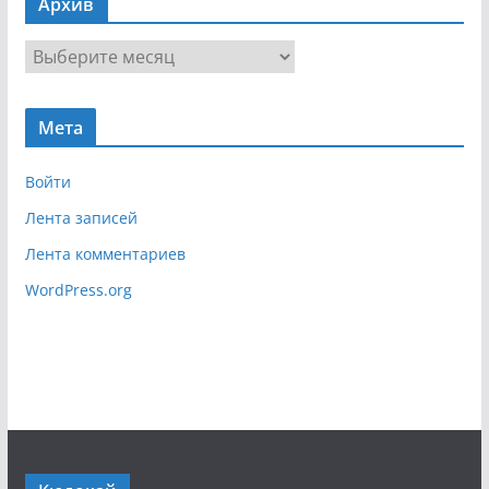
Архив
и
г
А
а
р
ц
х
и
Мета
и
я
в
Войти
Лента записей
Лента комментариев
WordPress.org