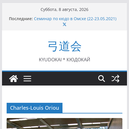
Перейти
Суббота, 8 августа, 2026
к
Последние:
Семинар по кюдо в Омске (22-23.05.2021)
содержимому
Чемпионат Росcии, Дёмино (2-5.09.2021)
II этап Кубка Московской области по Кюдо
/Сейдокан III (01.08.2021)
弓道会
II Кубок Посла Японии в России по Кюдо,
Орёл (25.07.2021)
I этап Кубка Московской области по Кюдо /
Сейдокан II (27.06.2021)
KYUDOKAI * КЮДОКАЙ
Charles-Louis Oriou