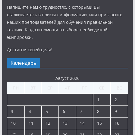
Напишите нам о трудностях, с которыми Вы
сталкиваетесь в поисках информации, или пригласите
наших преподавателей для обучения правильной
технике Кюдо и помощи в выборе необходимой
экипировки.
Достигни своей цели!
Календарь
Август 2026
ПН
ВТ
СР
ЧТ
ПТ
СБ
ВС
1
2
3
4
5
6
7
8
9
10
11
12
13
14
15
16
17
18
19
20
21
22
23