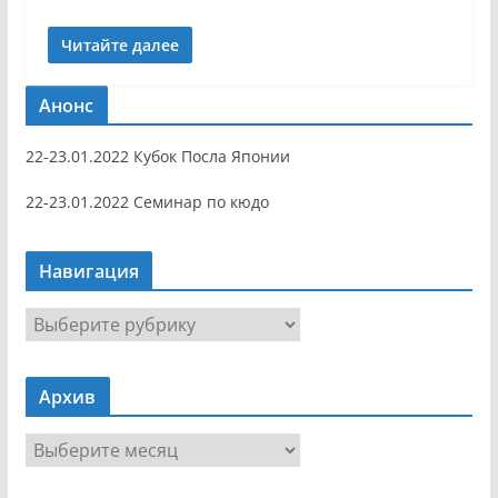
Читайте далее
Анонс
22-23.01.2022 Кубок Посла Японии
22-23.01.2022 Семинар по кюдо
Навигация
Н
а
в
Архив
и
г
А
а
р
ц